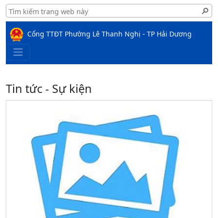
Cổng TTĐT Phường Lê Thanh Nghị - TP Hải Dương
Tin tức - Sự kiện